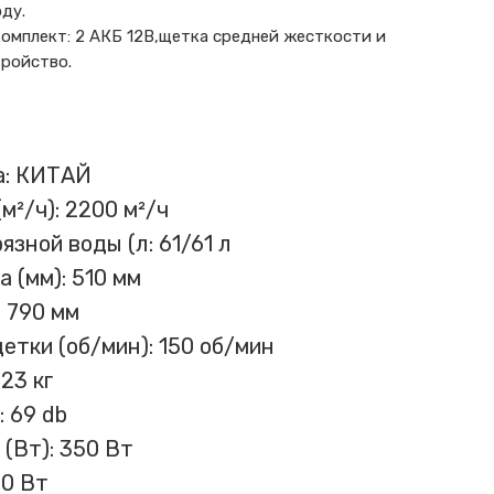
ду.
омплект: 2 АКБ 12В,щетка средней жесткости и
тройство.
а: КИТАЙ
²/ч): 2200 м²/ч
язной воды (л: 61/61 л
 (мм): 510 мм
: 790 мм
етки (об/мин): 150 об/мин
23 кг
: 69 db
(Вт): 350 Вт
50 Вт