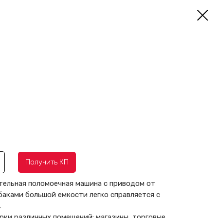
Получить КП
тельная поломоечная машина с приводом от
баками большой емкости легко справляется с
.
рки различных помещений: магазины, торговые