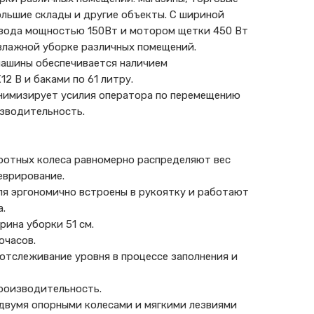
ольшие склады и другие объекты. С шириной
ивода мощностью 150Вт и мотором щетки 450 Вт
 влажной уборке различных помещений.
машины обеспечивается наличием
2 В и баками по 61 литру.
нимизирует усилия оператора по перемещению
зводительность.
оротных колеса равномерно распределяют вес
еврирование.
ля эргономично встроены в рукоятку и работают
а.
ина уборки 51 см.
очасов.
отслеживание уровня в процессе заполнения и
производительность.
двумя опорными колесами и мягкими лезвиями