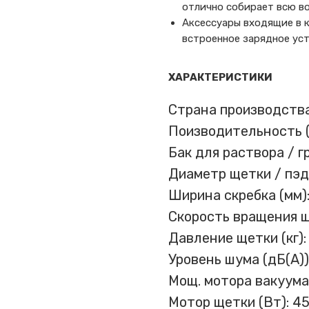
отлично собирает всю во
Аксессуары входящие в к
встроенное зарядное ус
ХАРАКТЕРИСТИКИ
Страна производств
Поизводительность (м
Бак для раствора / гр
Диаметр щетки / пэда
Ширина скребка (мм)
Скорость вращения щ
Давление щетки (кг): 
Уровень шума (дБ(А))
Мощ. мотора вакуума 
Мотор щетки (Вт): 4