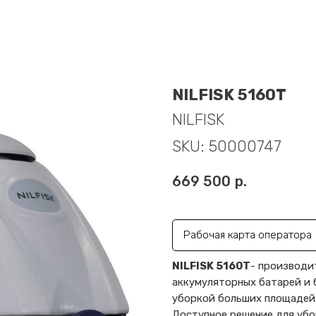
NILFISK 5160T
NILFISK
SKU:
50000747
669 500
р.
Рабочая карта оператора
NILFISK 5160T
- производи
аккумуляторных батарей и 
уборкой больших площадей
Доступное решение для убо